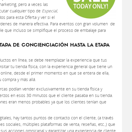
marketing, pero a veces las
cutar cualquier tipo de
Especial
,
os para esta Oferta y ver si el
rdenes de manera efectiva. Para eventos con gran volumen de
 que incluso se simplifique el proceso de embalaje para
 ETAPA DE CONCIENCIACIÓN HASTA LA ETAPA
ductos en línea, se debe reemplazar la experiencia que tus
visitar tu tienda física, con la experiencia general que tiene un
a online, desde el primer momento en que se entera de ella,
 compra y más allá.
rcas podían vender exclusivamente en su tienda física y
erzos en esos 30 minutos que el cliente pasaba en su tienda.
iones eran menos probables ya que los clientes tenían que
itales, hay tantos puntos de contacto con el cliente, (a través
des sociales, múltiples plataformas de venta, reseñas, etc.,) que
 sus acciones omnicanal y garantizar una experiencia de cliente