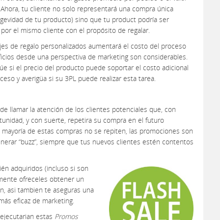
. Ahora, tu cliente no solo representará una compra única
gevidad de tu producto) sino que tu product podría ser
por el mismo cliente con el propósito de regalar.
es de regalo personalizados aumentará el costo del proceso
ficios desde una perspectiva de marketing son considerables.
úe si el precio del producto puede soportar el costo adicional
eso y averigüa si su 3PL puede realizar esta tarea.
e llamar la atención de los clientes potenciales que, con
nidad, y con suerte, repetira su compra en el futuro
ran mayoría de estas compras no se repiten, las promociones son
nerar “buzz”, siempre que tus nuevos clientes estén contentos
ién adquiridos (incluso si son
emente ofreceles obtener un
, asi tambien te aseguras una
más eficaz de marketing.
ejecutarian estas
Promos