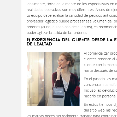
idealmente, tipica de la mente de los especialistas en 
realidades operativas son muy diferentes. Antes de eje
tu equipo debe evaluar la cantidad de pedidos anticipad
proveedor logistico puede procesar ese volumen de o
ordenes (aunque sean con descuentos), es recomenable
poder agilizar la salida de las ordenes.
2) EXPERIENCIA DEL CLIENTE DESDE LA
DE LEALTAD
Al comercializar pro
clientes tendrían al 
cliente con la marc
hasta después de su
En el pasado, las ma
concentrar sus esfu
Incluso las devoluc
hacerlo en persona.
En estos tiempos dig
del sitio web, las re
las marcas necesitan realmente trabajar para coordinar