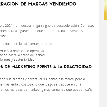
ERACION DE MARCAS VENDIENDO
ico y 2021 no muestra ningún signo de desaceleración. Con esto
ones para asegurarse de que su temporada de verano y
ente.
 enfocan en los siguientes puntos:
nte a la practicidad operativa.
ción hasta la etapa de lealtad.
formes y sostenibilidad.
OS DE MARKETING FRENTE A LA PRACTICIDAD
 a sus clientes y perpetuar su lealtad a la marca, pero a
a más lenta y costosa, lo que luego se traduce en una
lizaremos las ideas de marketing más comunes que pueden dañar