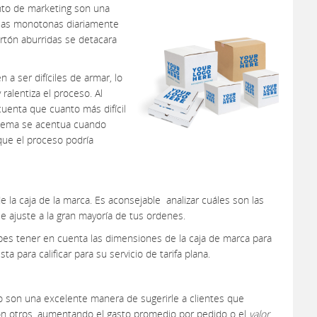
nto de marketing son una
cajas monotonas diariamente
rtón aburridas se detacara
a ser difíciles de armar, lo
ralentiza el proceso. Al
cuenta que cuanto más difícil
blema se acentua cuando
que el proceso podría
 la caja de la marca. Es aconsejable analizar cuáles son las
 ajuste a la gran mayoría de tus ordenes.
bes tener en cuenta las dimensiones de la caja de marca para
a para calificar para su servicio de tarifa plana.
 son una excelente manera de sugerirle a clientes que
n otros, aumentando el gasto promedio por pedido o el
valor