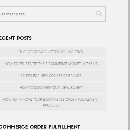
ECENT POSTS
THE STRATEGIC SHIFT TO 3PL LOGISTICS
HOW TO PENETRATE THE E-COMMERCE MARKET IN THE US
10 TIPS FOR NEW COSMETICS BRANDS
HOW TO DISCOVER YOUR IDEAL BUYER?
HOW TO IMPROVE YOUR E-COMMERCE ORDER FULFILLMENT
PROCESS?
COMMERCE ORDER FULFILLMENT